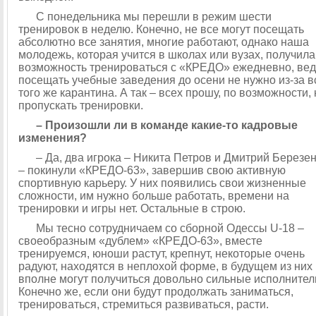
С понедельника мы перешли в режим шести
тренировок в неделю. Конечно, не все могут посещать
абсолютно все занятия, многие работают, однако наша
молодежь, которая учится в школах или вузах, получила
возможность тренироваться с «КРЕДО» ежедневно, вед
посещать учебные заведения до осени не нужно из-за в
того же карантина. А так – всех прошу, по возможности, 
пропускать тренировки.
– Произошли ли в команде какие-то кадровые
изменения?
– Да, два игрока – Никита Петров и Дмитрий Березе
– покинули «КРЕДО-63», завершив свою активную
спортивную карьеру. У них появились свои жизненные
сложности, им нужно больше работать, времени на
тренировки и игры нет. Остальные в строю.
Мы тесно сотрудничаем со сборной Одессы U-18 –
своеобразным «дублем» «КРЕДО-63», вместе
тренируемся, юноши растут, крепнут, некоторые очень
радуют, находятся в неплохой форме, в будущем из них
вполне могут получиться довольно сильные исполнител
Конечно же, если они будут продолжать заниматься,
тренироваться, стремиться развиваться, расти.