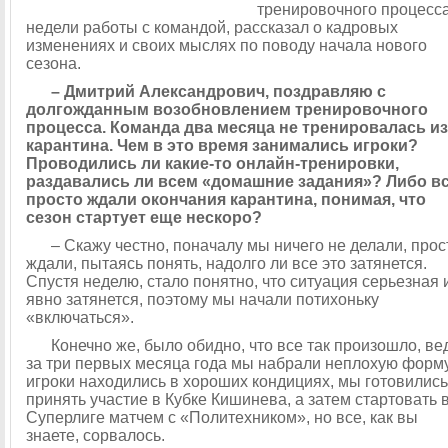
тренировочного процесс
недели работы с командой, рассказал о кадровых
изменениях и своих мыслях по поводу начала нового
сезона.
– Дмитрий Александрович, поздравляю с
долгожданным возобновлением тренировочного
процесса. Команда два месяца не тренировалась из
карантина. Чем в это время занимались игроки?
Проводились ли какие-то онлайн-тренировки,
раздавались ли всем «домашние задания»? Либо в
просто ждали окончания карантина, понимая, что
сезон стартует еще нескоро?
– Скажу честно, поначалу мы ничего не делали, прос
ждали, пытаясь понять, надолго ли все это затянется.
Спустя неделю, стало понятно, что ситуация серьезная 
явно затянется, поэтому мы начали потихоньку
«включаться».
Конечно же, было обидно, что все так произошло, ве
за три первых месяца года мы набрали неплохую форму
игроки находились в хороших кондициях, мы готовились
принять участие в Кубке Кишинева, а затем стартовать 
Суперлиге матчем с «Политехником», но все, как вы
знаете, сорвалось.