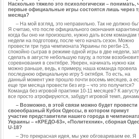
Насколько тяжело это психологически – понимать, 
первые официальные игры состоятся лишь через т
месяца?
– На мой взгляд, это неправильно. Так не должно бы
Я считаю, что после официального окончания карантина
когда бы оно ни произошло, нужно дать всем командам 
недели на подготовку, после чего начать сезон. Можно
провести три тура чемпионата Украины по регби-15,
спокойно сыграв в режиме одной игры в две недели, за
сделать в августе небольшую паузу, а потом возобновит
соревнования в сентябре. Уверен, начинать нужно как
можно раньше, ведь, к примеру, наша команда провела
последнюю официальную игру 5 октября. То есть, на
данный момент уже прошло почти восемь месяцев, а е
еще три месяца провести без игр – что это получится?
Команда без игровой практики 10-11 месяцев? К августу
все просто атрофируются, забудут игровой темп, динами
– Возможно, в этой связи можно будет провести
своеобразный Кубок Одессы, в котором примут
участие представители нашего города в чемпионат
Украины – «КРЕДО-63», «Политехник», сборная Оде
U-18
?
– Это прекрасная идея, мы уже обговариваем ее. Я